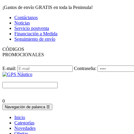
¡Gastos de envío GRATIS en toda la Peninsula!
Contáctanos
Noticias
Servicio postventa
Financiación a Medida
Seguimiento de envío
CÓDIGOS
PROMOCIONALES
E-mail:
Contraseña:
0
Navegación de palanca
☰
Inicio
Categorías
Novedades
Ofertas