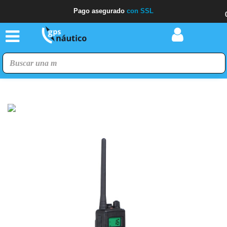
Pago asegurado
con SSL