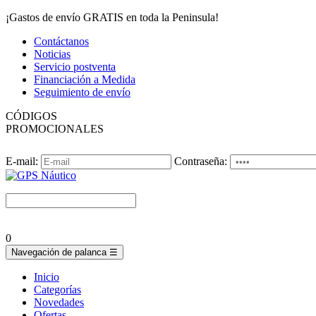
¡Gastos de envío GRATIS en toda la Peninsula!
Contáctanos
Noticias
Servicio postventa
Financiación a Medida
Seguimiento de envío
CÓDIGOS
PROMOCIONALES
E-mail:
Contraseña:
0
Navegación de palanca
☰
Inicio
Categorías
Novedades
Ofertas