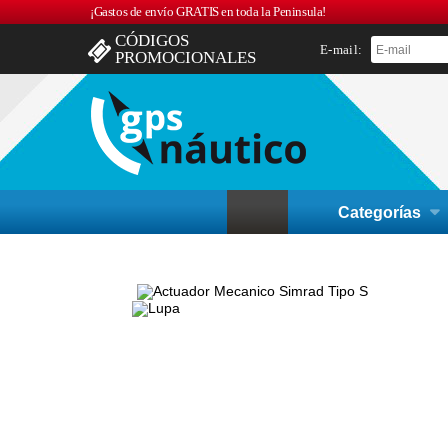
¡Gastos de envío GRATIS en toda la Peninsula!
CÓDIGOS
E-mail:
PROMOCIONALES
Categorías