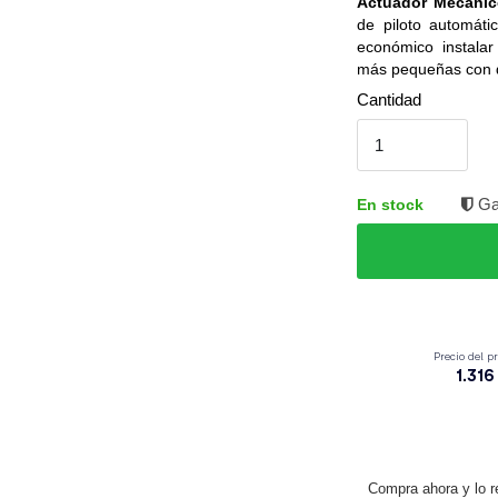
Actuador Mecanic
de piloto automáti
económico instala
más pequeñas con d
Cantidad
Ga
En stock
Compra ahora y lo r