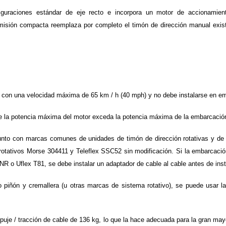
guraciones estándar de eje recto e incorpora un motor de accionamien
misión compacta reemplaza por completo el timón de dirección manual existe
 con una velocidad máxima de 65 km / h (40 mph) y no debe instalarse en e
 la potencia máxima del motor exceda la potencia máxima de la embarcación c
unto con marcas comunes de unidades de timón de dirección rotativas y de 
rotativos Morse 304411 y Teleflex SSC52 sin modificación. Si la embarcació
NR o Uflex T81, se debe instalar un adaptador de cable al cable antes de insta
o piñón y cremallera (u otras marcas de sistema rotativo), se puede usar l
uje / tracción de cable de 136 kg, lo que la hace adecuada para la gran ma