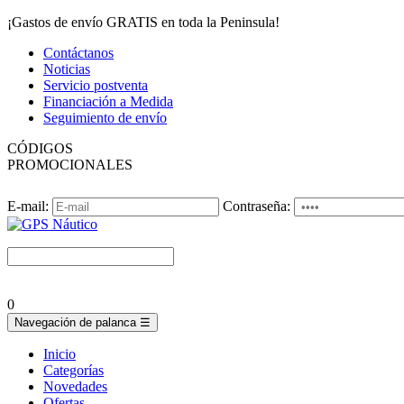
¡Gastos de envío GRATIS en toda la Peninsula!
Contáctanos
Noticias
Servicio postventa
Financiación a Medida
Seguimiento de envío
CÓDIGOS
PROMOCIONALES
E-mail:
Contraseña:
0
Navegación de palanca
☰
Inicio
Categorías
Novedades
Ofertas