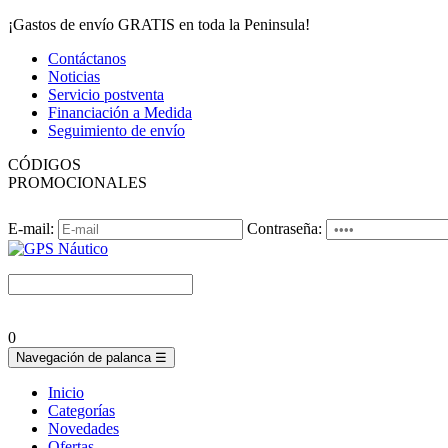
¡Gastos de envío GRATIS en toda la Peninsula!
Contáctanos
Noticias
Servicio postventa
Financiación a Medida
Seguimiento de envío
CÓDIGOS
PROMOCIONALES
E-mail:
Contraseña:
0
Navegación de palanca
☰
Inicio
Categorías
Novedades
Ofertas