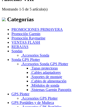
Mostrando 1-5 de 5 artículo(s)
Categorías
PROMOCIONES PRIMAVERA
Promoción Garmin
Promoción Raymarine
VENTAS FLASH
REBAJAS
Sondas
.
Accesorios Sonda
Sonda GPS Plotter
.
Accesorios Sonda GPS Plotter
.
Tapas protectoras
.
Cables adaptadores
.
Soportes de montaje
.
Cables de alimentación
.
Módulos de sonda
.
Sistemas Garmin Panoptix
GPS Plotter
.
Accesorios GPS Plotter
GPS Portátiles y de Muñeca
.
Accesorios GPS Portátiles