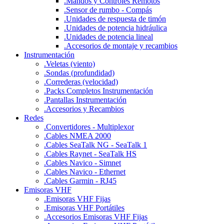
.
Mandos y Controles Remotos
.
Sensor de rumbo - Compás
.
Unidades de respuesta de timón
.
Unidades de potencia hidráulica
.
Unidades de potencia lineal
.
Accesorios de montaje y recambios
Instrumentación
.
Veletas (viento)
.
Sondas (profundidad)
.
Correderas (velocidad)
.
Packs Completos Instrumentación
.
Pantallas Instrumentación
.
Accesorios y Recambios
Redes
.
Convertidores - Multiplexor
.
Cables NMEA 2000
.
Cables SeaTalk NG - SeaTalk 1
.
Cables Raynet - SeaTalk HS
.
Cables Navico - Simnet
.
Cables Navico - Ethernet
.
Cables Garmin - RJ45
Emisoras VHF
.
Emisoras VHF Fijas
.
Emisoras VHF Portátiles
.
Accesorios Emisoras VHF Fijas