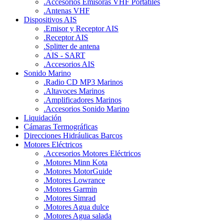
.
Accesorios Emisoras VHF Portátiles
.
Antenas VHF
Dispositivos AIS
.
Emisor y Receptor AIS
.
Receptor AIS
.
Splitter de antena
.
AIS - SART
.
Accesorios AIS
Sonido Marino
.
Radio CD MP3 Marinos
.
Altavoces Marinos
.
Amplificadores Marinos
.
Accesorios Sonido Marino
Liquidación
Cámaras Termográficas
Direcciones Hidráulicas Barcos
Motores Eléctricos
.
Accesorios Motores Eléctricos
.
Motores Minn Kota
.
Motores MotorGuide
.
Motores Lowrance
.
Motores Garmin
.
Motores Simrad
.
Motores Agua dulce
.
Motores Agua salada