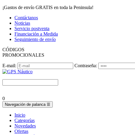
¡Gastos de envío GRATIS en toda la Peninsula!
Contáctanos
Noticias
Servicio postventa
Financiación a Medida
Seguimiento de envío
CÓDIGOS
PROMOCIONALES
E-mail:
Contraseña:
0
Navegación de palanca
☰
Inicio
Categorías
Novedades
Ofertas